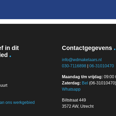
.
f in dit
Contactgegevens
.
ied
info@wdmakelaars.nl
030-7116898
|
06-31010470
Maandag t/m vrijdag:
09:00 t
Zaterdag:
Bel
(06-31010470) 
uurt
Whatsapp
Biltstraat 449
van ons werkgebied
3572 AW, Utrecht