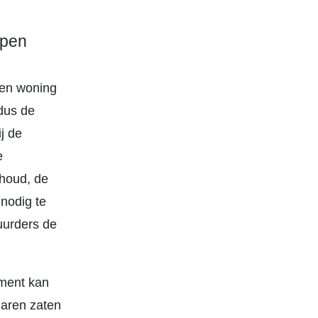
open
een woning
 dus de
j de
e
rhoud, de
nodig te
uurders de
oment kan
jaren zaten