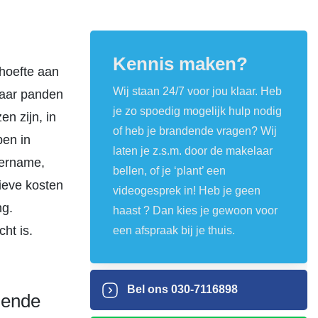
Kennis maken?
ehoefte aan
Wij staan 24/7 voor jou klaar. Heb
naar panden
je zo spoedig mogelijk hulp nodig
n zijn, in
of heb je brandende vragen? Wij
pen in
laten je z.s.m. door de makelaar
vername,
bellen, of je ‘plant’ een
ieve kosten
videogesprek in! Heb je geen
ng.
haast ? Dan kies je gewoon voor
ht is.
een afspraak bij je thuis.
Bel ons
030-7116898
lende