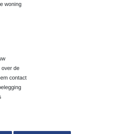
 de woning
ouw
 over de
eem contact
belegging
s