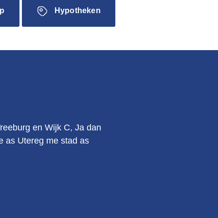
p
Hypotheken
.
Vreeburg en Wijk C, Ja dan
kie as Utereg me stad as