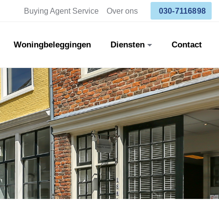
Buying Agent Service
Over ons
030-7116898
Woningbeleggingen
Diensten
Contact