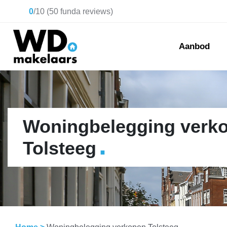
0
/
10
(
50
funda reviews)
Aanbod
Woningbelegging verk
.
Tolsteeg