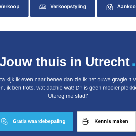
Verkoop
Verkoopstyling
Aankoo
Jouw thuis in Utrecht
ta kijk ik even naar benee dan zie ik het ouwe gragie 't 
en, ik ben trots, wat dachie wat! D'r is geen mooier plek
Utereg me stad!’
Gratis waardebepaling
Kennis maken