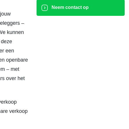
Neem contact op
 jouw
beleggers –
. We kunnen
p deze
er een
een openbare
eem – met
rs over het
verkoop
bare verkoop