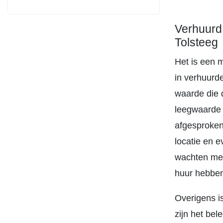
Verhuurd
Tolsteeg
Het is een 
in verhuurde
waarde die d
leegwaarde l
afgesproken
locatie en 
wachten met
huur hebbe
Overigens i
zijn het bel