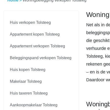
Home
>
Woningbelegging verkopen Tolsteeg
Woningb
Huis verkopen Tolsteeg
Net als in d
beleggingsp
Appartement kopen Tolsteeg
die geschikt
Appartement verkopen Tolsteeg
verhuurde e
Tolsteeg, k
Beleggingspand verkopen Tolsteeg
rekenen gee
Huis kopen Tolsteeg
– en is de v
Daardoor we
Makelaar Tolsteeg
Huis taxeren Tolsteeg
Woningbe
Aankoopmakelaar Tolsteeg