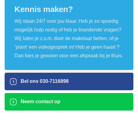
Kennis maken?
Wij staan 24/7 voor jou klaar. Heb je zo spoedig
mogelijk hulp nodig of heb je brandende vragen?
Wij laten je z.s.m. door de makelaar bellen, of je
‘plant’ een videogesprek in! Heb je geen haast ?
Dan kies je gewoon voor een afspraak bij je thuis.
Bel ons
030-7116898
Neem contact op