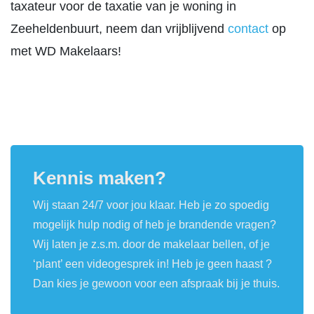
taxateur voor de taxatie van je woning in
Zeeheldenbuurt, neem dan vrijblijvend
contact
op
met WD Makelaars!
Kennis maken?
Wij staan 24/7 voor jou klaar. Heb je zo spoedig
mogelijk hulp nodig of heb je brandende vragen?
Wij laten je z.s.m. door de makelaar bellen, of je
‘plant’ een videogesprek in! Heb je geen haast ?
Dan kies je gewoon voor een afspraak bij je thuis.