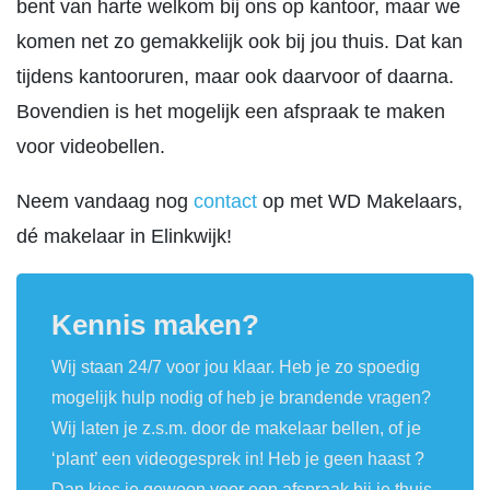
bent van harte welkom bij ons op kantoor, maar we
komen net zo gemakkelijk ook bij jou thuis. Dat kan
tijdens kantooruren, maar ook daarvoor of daarna.
Bovendien is het mogelijk een afspraak te maken
voor videobellen.
Neem vandaag nog
contact
op met WD Makelaars,
dé makelaar in Elinkwijk!
Kennis maken?
Wij staan 24/7 voor jou klaar. Heb je zo spoedig
mogelijk hulp nodig of heb je brandende vragen?
Wij laten je z.s.m. door de makelaar bellen, of je
‘plant’ een videogesprek in! Heb je geen haast ?
Dan kies je gewoon voor een afspraak bij je thuis.