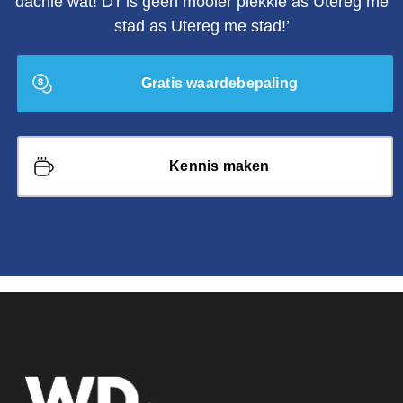
dachie wat! D'r is geen mooier plekkie as Utereg me
stad as Utereg me stad!’
Gratis waardebepaling
Kennis maken