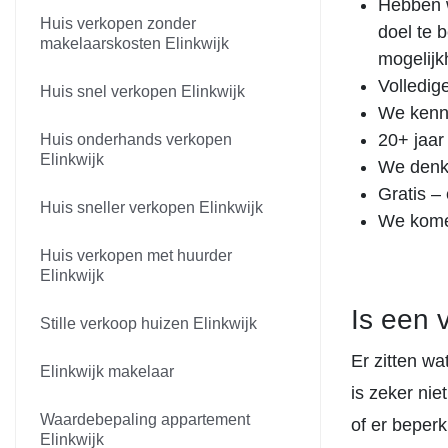
Hebben w
Huis verkopen zonder
doel te 
makelaarskosten Elinkwijk
mogelijk
Volledig
Huis snel verkopen Elinkwijk
We kenn
20+ jaar
Huis onderhands verkopen
Elinkwijk
We denk
Gratis –
Huis sneller verkopen Elinkwijk
We komen
Huis verkopen met huurder
Elinkwijk
Is een 
Stille verkoop huizen Elinkwijk
Er zitten w
Elinkwijk makelaar
is zeker nie
Waardebepaling appartement
of er beperk
Elinkwijk