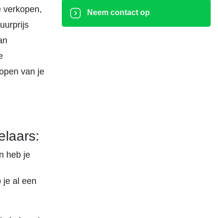
e verkopen,
Neem contact op
uurprijs
an
e
open van je
laars:
n heb je
je al een