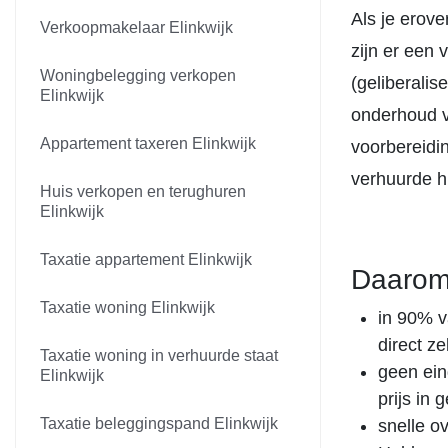
Als je erove
Verkoopmakelaar Elinkwijk
zijn er een
Woningbelegging verkopen
(geliberalis
Elinkwijk
onderhoud v
Appartement taxeren Elinkwijk
voorbereidi
verhuurde hu
Huis verkopen en terughuren
Elinkwijk
Taxatie appartement Elinkwijk
Daarom
Taxatie woning Elinkwijk
in 90% v
direct z
Taxatie woning in verhuurde staat
geen ein
Elinkwijk
prijs in
Taxatie beleggingspand Elinkwijk
snelle o