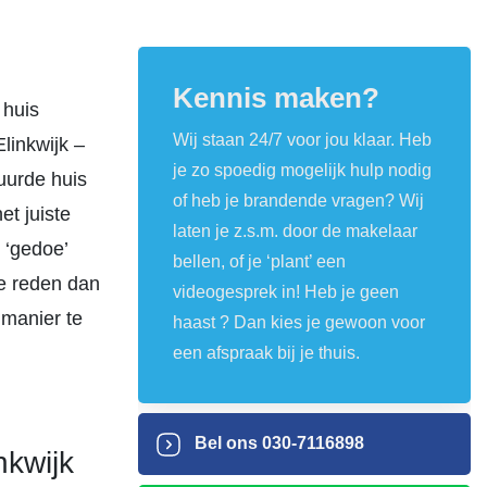
Kennis maken?
 huis
Wij staan 24/7 voor jou klaar. Heb
Elinkwijk –
je zo spoedig mogelijk hulp nodig
uurde huis
of heb je brandende vragen? Wij
t juiste
laten je z.s.m. door de makelaar
 ‘gedoe’
bellen, of je ‘plant’ een
re reden dan
videogesprek in! Heb je geen
 manier te
haast ? Dan kies je gewoon voor
een afspraak bij je thuis.
Bel ons
030-7116898
nkwijk