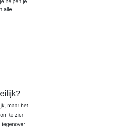
je helpen je
 alle
ilijk?
jk, maar het
 om te zien
m tegenover