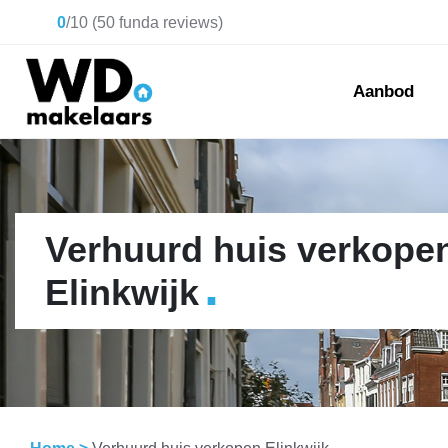
0
/
10
(
50
funda reviews)
Aanbod
Verhuurd huis verkope
.
Elinkwijk