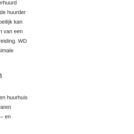
verhuurd
 de huurder
eilijk kan
en van een
ereiding. WD
nimale
n
en huurhuis
varen
 – en