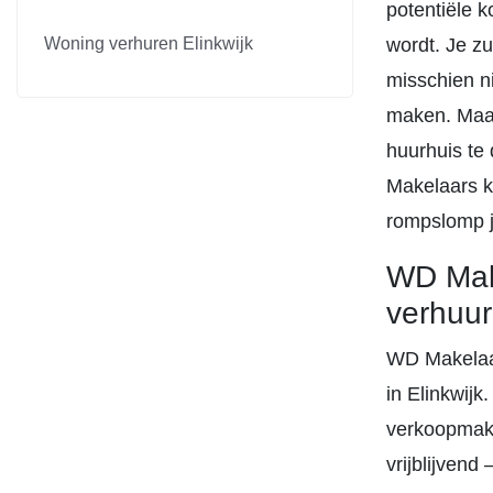
potentiële k
Woning verhuren Elinkwijk
wordt. Je z
misschien ni
maken. Maar,
huurhuis te
Makelaars k
rompslomp j
WD Make
verhuur
WD Makelaar
in Elinkwij
verkoopmake
vrijblijvend