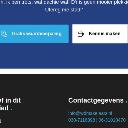
en, ik ben trots, wat dachie wat! D'r is geen mooier plek
Utereg me stad!’
Gratis waardebepaling
Kennis maken
.
f in dit
Contactgegevens
.
ied
info@wdmakelaars.nl
030-7116898
|
06-31010470
t