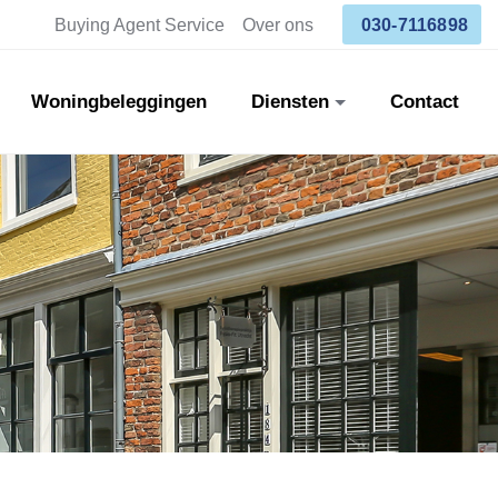
Buying Agent Service
Over ons
030-7116898
Woningbeleggingen
Diensten
Contact