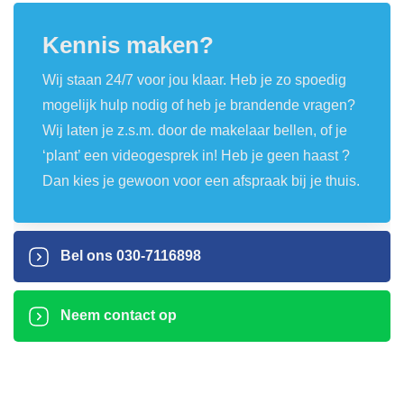
Kennis maken?
Wij staan 24/7 voor jou klaar. Heb je zo spoedig
mogelijk hulp nodig of heb je brandende vragen?
Wij laten je z.s.m. door de makelaar bellen, of je
‘plant’ een videogesprek in! Heb je geen haast ?
Dan kies je gewoon voor een afspraak bij je thuis.
Bel ons
030-7116898
Neem contact op