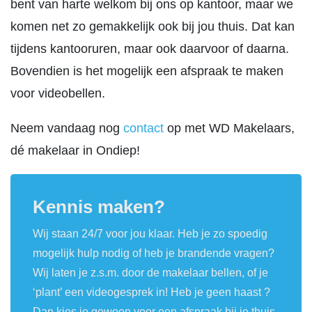
bent van harte welkom bij ons op kantoor, maar we
komen net zo gemakkelijk ook bij jou thuis. Dat kan
tijdens kantooruren, maar ook daarvoor of daarna.
Bovendien is het mogelijk een afspraak te maken
voor videobellen.
Neem vandaag nog
contact
op met WD Makelaars,
dé makelaar in Ondiep!
Kennis maken?
Wij staan 24/7 voor jou klaar. Heb je zo spoedig
mogelijk hulp nodig of heb je brandende vragen?
Wij laten je z.s.m. door de makelaar bellen, of je
‘plant’ een videogesprek in! Heb je geen haast ?
Dan kies je gewoon voor een afspraak bij je thuis.