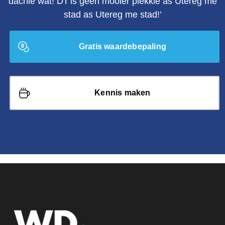
dachie wat! D'r is geen mooier plekkie as Utereg me
stad as Utereg me stad!’
Gratis waardebepaling
Kennis maken