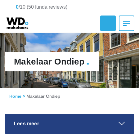
0
/
10
(
50
funda reviews)
.
Makelaar Ondiep
Home
>
Makelaar Ondiep
Lees meer