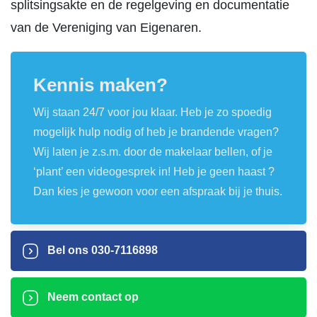
splitsingsakte en de regelgeving en documentatie
van de Vereniging van Eigenaren.
Kennis maken?
Wij staan 24/7 voor jou klaar. Heb je zo spoedig
mogelijk hulp nodig of heb je brandende vragen?
Wij laten je z.s.m. door de makelaar bellen, of je
‘plant’ een videogesprek in! Heb je geen haast ?
Dan kies je gewoon voor een afspraak bij je thuis.
Bel ons
030-7116898
Neem contact op