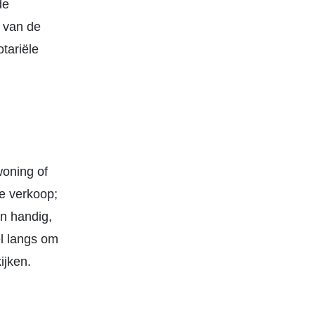
de
s van de
tariële
woning of
e verkoop;
en handig,
el langs om
ijken.