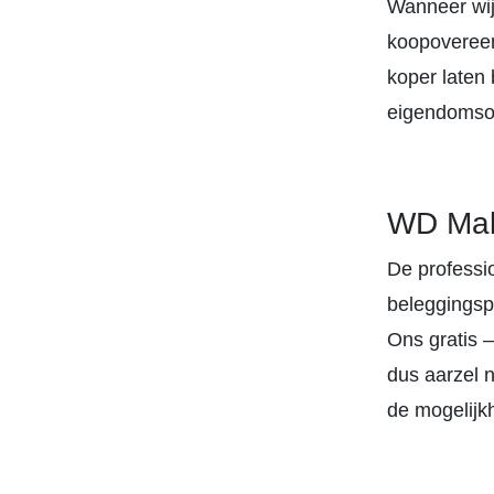
Wanneer wij
koopovereen
koper laten 
eigendomso
WD Mak
De professi
beleggingsp
Ons gratis –
dus aarzel 
de mogelijkh