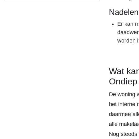
Nadelen
Er kan m
daadwerk
worden i
Wat kan
Ondiep
De woning w
het interne
daarmee all
alle makela
Nog steeds e