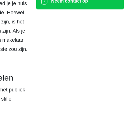
Neem contact op
d je je huis
rde. Hoewel
ijn, is het
zijn. Als je
n makelaar
te zou zijn.
elen
 het publiek
stille