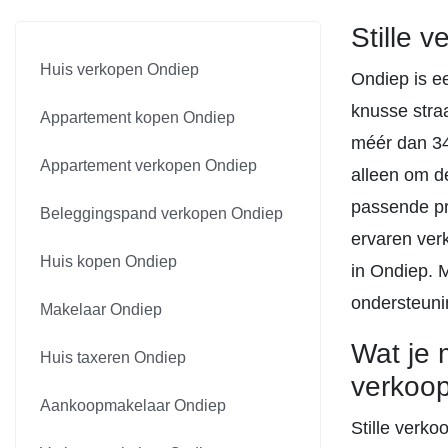
Stille 
Huis verkopen Ondiep
Ondiep is e
knusse straa
Appartement kopen Ondiep
méér dan 34
Appartement verkopen Ondiep
alleen om de
passende pr
Beleggingspand verkopen Ondiep
ervaren ver
Huis kopen Ondiep
in Ondiep. M
ondersteunin
Makelaar Ondiep
Wat je 
Huis taxeren Ondiep
verkoop
Aankoopmakelaar Ondiep
Stille verko