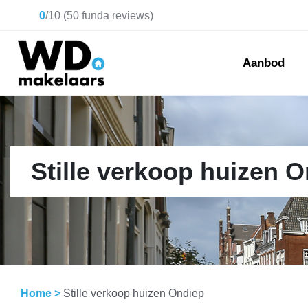
0
/
10
(
50
funda reviews)
Aanbod
Stille verkoop huizen 
Home
>
Stille verkoop huizen Ondiep