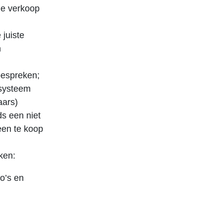
le verkoop
 juiste
n
bespreken;
ssysteem
aars)
s een niet
een te koop
ken:
o’s en