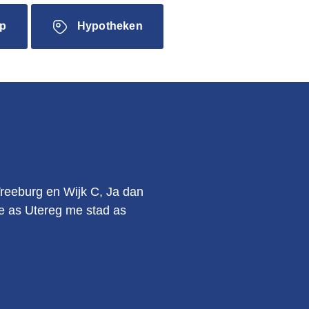
p
Hypotheken
.
Vreeburg en Wijk C, Ja dan
kie as Utereg me stad as