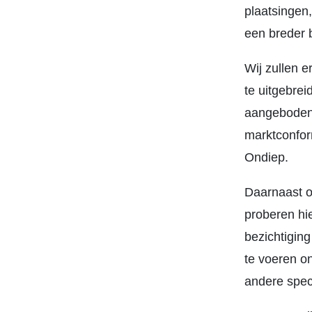
plaatsingen
een breder 
Wij zullen e
te uitgebrei
aangeboden.
marktconform
Ondiep.
Daarnaast o
proberen hie
bezichtiging
te voeren o
andere speci