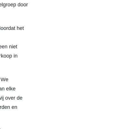
elgroep door
doordat het
een niet
rkoop in
. We
an elke
ij over de
arden en