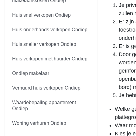
makelaarskosten Ondiep
Je priv
zullen 
Huis snel verkopen Ondiep
Er zijn
toestr
Huis onderhands verkopen Ondiep
onderha
Huis sneller verkopen Ondiep
Er is 
Door g
Huis verkopen met huurder Ondiep
worden
geïnfo
Ondiep makelaar
openba
bord) 
Verhuurd huis verkopen Ondiep
Je heb
Waardebepaling appartement
Ondiep
Welke ge
plattegr
Woning verhuren Ondiep
Waar mo
Kies je 