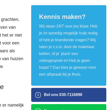
Kennis maken?
 grachten,
Wij staan 24/7 voor jou klaar. Heb
haven van
je zo spoedig mogelijk hulp nodig
het er niet
of heb je brandende vragen? Wij
et voor een
laten je z.s.m. door de makelaar
aars als
bellen, of je ‘plant’ een
p van huizen
videogesprek in! Heb je geen
le
haast ? Dan kies je gewoon voor
een afspraak bij je thuis.
le
Bel ons
030-7116898
e er namelijk