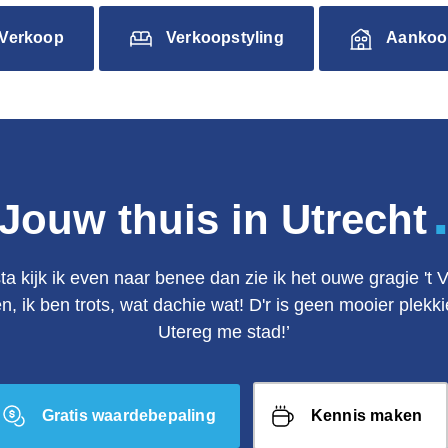
Verkoop
Verkoopstyling
Aankoo
Jouw thuis in Utrecht
ta kijk ik even naar benee dan zie ik het ouwe gragie 't 
en, ik ben trots, wat dachie wat! D'r is geen mooier plek
Utereg me stad!’
Gratis waardebepaling
Kennis maken