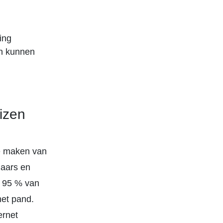
ing
en kunnen
izen
te maken van
laars en
m 95 % van
het pand.
ernet