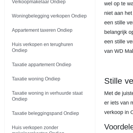
Verkoopmakelaar Ondiep
wel op te wa
niet aan het
Woningbelegging verkopen Ondiep
een stille v
Appartement taxeren Ondiep
belangrijk o
een stille 
Huis verkopen en terughuren
Ondiep
van WD Make
Taxatie appartement Ondiep
Taxatie woning Ondiep
Stille 
Met de juist
Taxatie woning in verhuurde staat
Ondiep
er iets van 
verkoop in 
Taxatie beleggingspand Ondiep
Voordel
Huis verkopen zonder