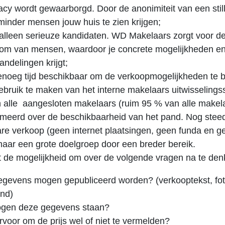
acy wordt gewaarborgd. Door de anonimiteit van een stil
minder mensen jouw huis te zien krijgen;
 alleen serieuze kandidaten. WD Makelaars zorgt voor de
oom van mensen, waardoor je concrete mogelijkheden e
ndelingen krijgt;
genoeg tijd beschikbaar om de verkoopmogelijkheden te 
ebruik te maken van het interne makelaars uitwisseling
 alle aangesloten makelaars (ruim 95 % van alle makel
rmeerd over de beschikbaarheid van het pand. Nog steed
re verkoop (geen internet plaatsingen, geen funda en g
maar een grote doelgroep door een breder bereik.
t de mogelijkheid om over de volgende vragen na te den
gevens mogen gepubliceerd worden? (verkooptekst, fot
ond)
gen deze gegevens staan?
ervoor om de prijs wel of niet te vermelden?