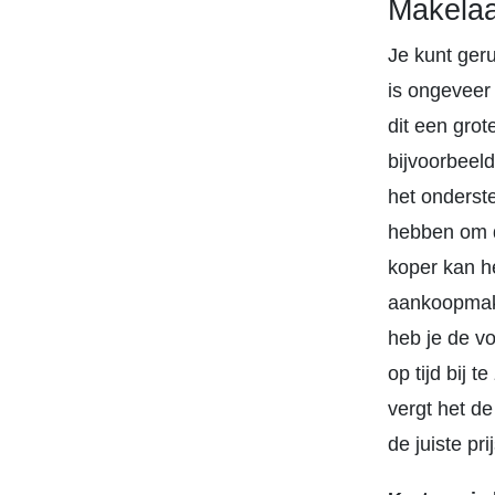
Makelaa
Je kunt ger
is ongeveer
dit een gro
bijvoorbeel
het onderst
hebben om d
koper kan he
aankoopmake
heb je de v
op tijd bij t
vergt het d
de juiste pr