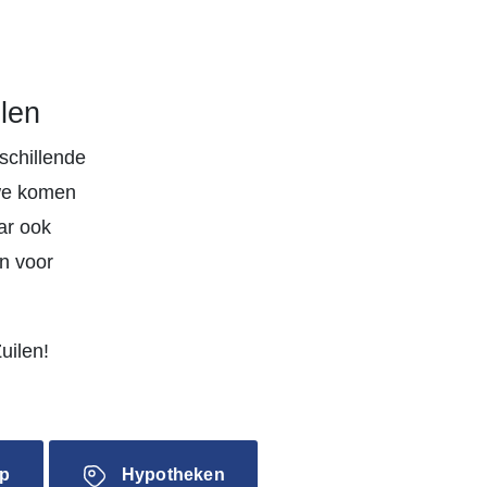
len
schillende
 we komen
ar ook
n voor
uilen!
p
Hypotheken