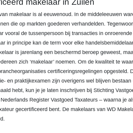
ficeerd makelaar in Zuilen
van makelaar is al eeuwenoud. In de middeleeuwen war
nen die op markten goederen verhandelden. Tegenwoor
r vooral de tussenpersoon bij transacties in onroerend
ar in principe kan de term voor elke handelsbemiddelaar
elaar is jarenlang een beschermd beroep geweest, maa
dereen zich ‘makelaar’ noemen. Om de kwaliteit te waa
rancheorganisaties certificeringsregelingen opgesteld. 
ie- en praktijkexamen zijn overigens wel blijven bestaan 
ld hebt, kun je je laten inschrijven bij Stichting Vastg
Nederlands Register Vastgoed Taxateurs – waarna je al
xateur gecertificeerd bent. De makelaars van WD Makela
rd.