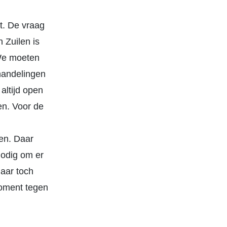
t. De vraag
 Zuilen is
 We moeten
rhandelingen
altijd open
en. Voor de
oen. Daar
nodig om er
maar toch
moment tegen