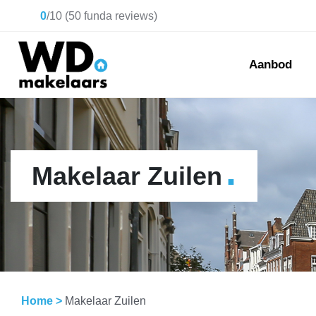
0
/
10
(
50
funda reviews)
Aanbod
.
Makelaar Zuilen
Home
>
Makelaar Zuilen