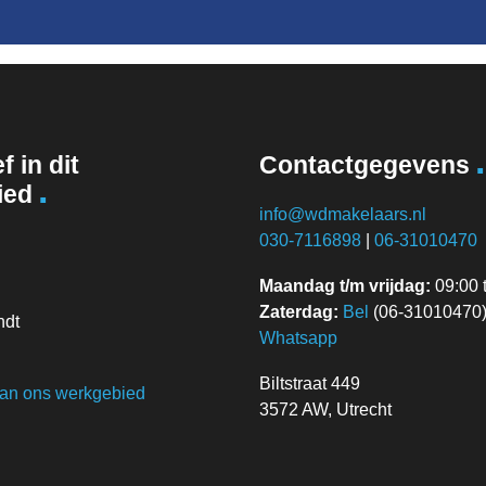
.
f in dit
Contactgegevens
.
ied
info@wdmakelaars.nl
030-7116898
|
06-31010470
Maandag t/m vrijdag:
09:00 t
Zaterdag:
Bel
(06-31010470) 
ndt
Whatsapp
Biltstraat 449
van ons werkgebied
3572 AW, Utrecht