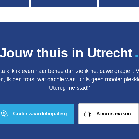
Jouw thuis in Utrecht
ta kijk ik even naar benee dan zie ik het ouwe gragie 't 
en, ik ben trots, wat dachie wat! D'r is geen mooier plek
Utereg me stad!’
Gratis waardebepaling
Kennis maken