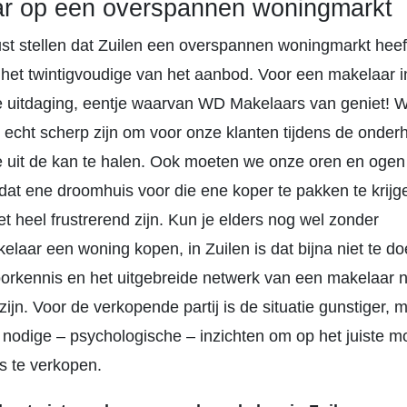
r op een overspannen woningmarkt
ust stellen dat Zuilen een overspannen woningmarkt heef
 het twintigvoudige van het aanbod. Voor een makelaar in
te uitdaging, eentje waarvan WD Makelaars van geniet!
d echt scherp zijn om voor onze klanten tijdens de onde
e uit de kan te halen. Ook moeten we onze oren en ogen 
at ene droomhuis voor die ene koper te pakken te krijg
t heel frustrerend zijn. Kun je elders nog wel zonder
laar een woning kopen, in Zuilen is dat bijna niet te d
oorkennis en het uitgebreide netwerk van een makelaar 
e zijn. Voor de verkopende partij is de situatie gunstiger, 
e nodige – psychologische – inzichten om op het juiste 
ijs te verkopen.