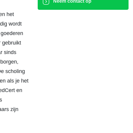
Neem contact op
en het
dig wordt
e goederen
 gebruikt
r sinds
rborgen,
De scholing
en als je het
oedCert en
s
ars zijn