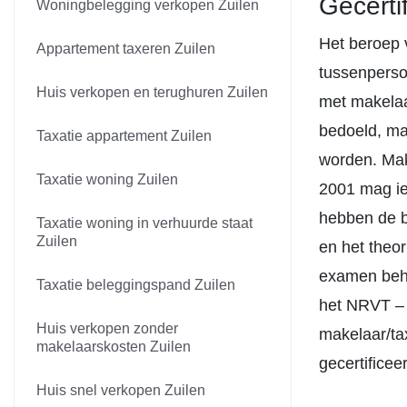
Gecerti
Woningbelegging verkopen Zuilen
Het beroep 
Appartement taxeren Zuilen
tussenperso
Huis verkopen en terughuren Zuilen
met makelaa
bedoeld, ma
Taxatie appartement Zuilen
worden. Mak
Taxatie woning Zuilen
2001 mag ie
hebben de b
Taxatie woning in verhuurde staat
Zuilen
en het theor
examen behaa
Taxatie beleggingspand Zuilen
het NRVT – 
Huis verkopen zonder
makelaar/ta
makelaarskosten Zuilen
gecertificee
Huis snel verkopen Zuilen