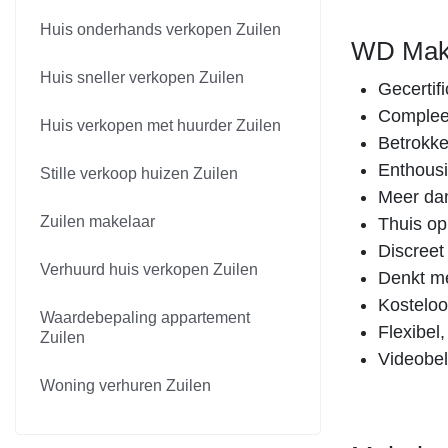
Huis onderhands verkopen Zuilen
WD Make
Huis sneller verkopen Zuilen
Gecertif
Compleet
Huis verkopen met huurder Zuilen
Betrokke
Enthousi
Stille verkoop huizen Zuilen
Meer dan
Zuilen makelaar
Thuis op
Discreet
Verhuurd huis verkopen Zuilen
Denkt me
Kosteloo
Waardebepaling appartement
Flexibel
Zuilen
Videobell
Woning verhuren Zuilen