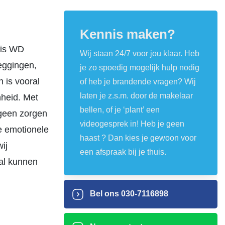
Kennis maken?
 is WD
Wij staan 24/7 voor jou klaar. Heb
eggingen,
je zo spoedig mogelijk hulp nodig
 is vooral
of heb je brandende vragen? Wij
laten je z.s.m. door de makelaar
heid. Met
bellen, of je ‘plant’ een
 geen zorgen
videogesprek in! Heb je geen
de emotionele
haast ? Dan kies je gewoon voor
ij
een afspraak bij je thuis.
al kunnen
Bel ons
030-7116898