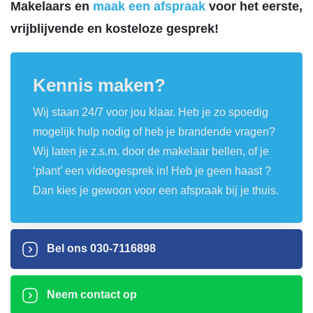
Makelaars en
maak een afspraak
voor het eerste,
vrijblijvende en kosteloze gesprek!
Kennis maken?
Wij staan 24/7 voor jou klaar. Heb je zo spoedig
mogelijk hulp nodig of heb je brandende vragen?
Wij laten je z.s.m. door de makelaar bellen, of je
‘plant’ een videogesprek in! Heb je geen haast ?
Dan kies je gewoon voor een afspraak bij je thuis.
Bel ons
030-7116898
Neem contact op