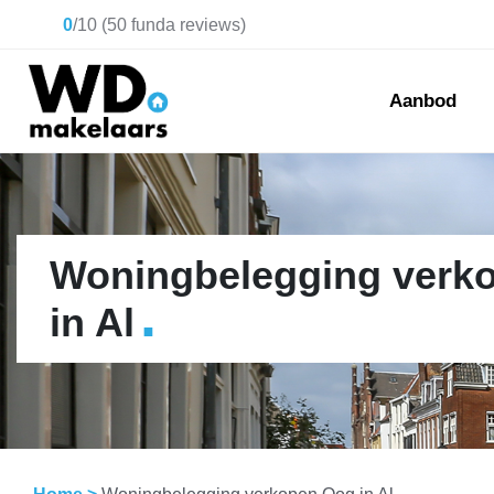
0
/
10
(
50
funda reviews)
Aanbod
Woningbelegging verk
.
in Al