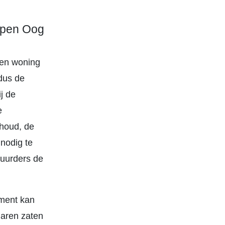
open Oog
een woning
 dus de
j de
e
rhoud, de
nodig te
huurders de
oment kan
jaren zaten