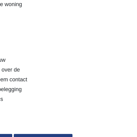
 de woning
ouw
 over de
eem contact
belegging
ls