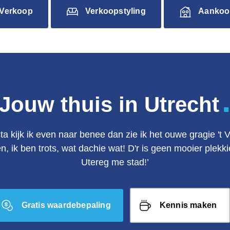
Verkoop
Verkoopstyling
Aankoo
Jouw thuis in Utrecht
ta kijk ik even naar benee dan zie ik het ouwe gragie 't 
en, ik ben trots, wat dachie wat! D'r is geen mooier plek
Utereg me stad!’
Gratis waardebepaling
Kennis maken