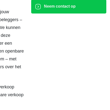
Neem contact op
 jouw
beleggers –
. We kunnen
p deze
er een
een openbare
eem – met
rs over het
verkoop
bare verkoop