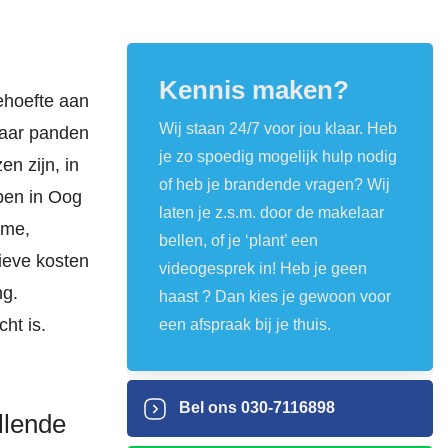
Kennis maken?
behoefte aan
Wij staan 24/7 voor jou klaar. Heb
naar panden
je zo spoedig mogelijk hulp nodig
n zijn, in
of heb je brandende vragen? Wij
pen in Oog
laten je z.s.m. door de makelaar
ame,
bellen, of je ‘plant’ een
ieve kosten
videogesprek in! Heb je geen
ng.
haast ? Dan kies je gewoon voor
ht is.
een afspraak bij je thuis.
Bel ons
030-7116898
llende