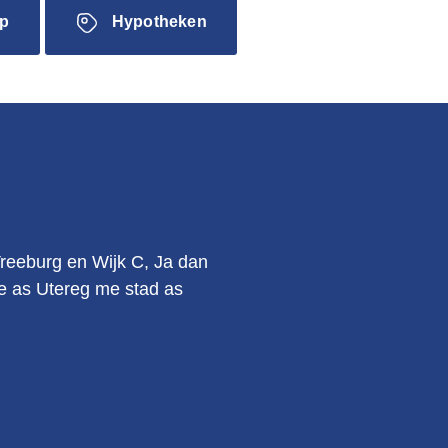
p
Hypotheken
.
Vreeburg en Wijk C, Ja dan
kie as Utereg me stad as