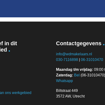
.
f in dit
Contactgegevens
.
ied
info@wdmakelaars.nl
030-7116898
|
06-31010470
Maandag t/m vrijdag:
09:00 t
Zaterdag:
Bel
(06-31010470) 
Whatsapp
Biltstraat 449
van ons werkgebied
3572 AW, Utrecht