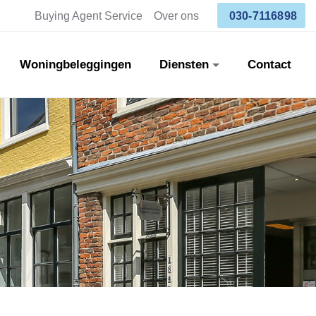
Buying Agent Service
Over ons
030-7116898
Woningbeleggingen
Diensten
Contact