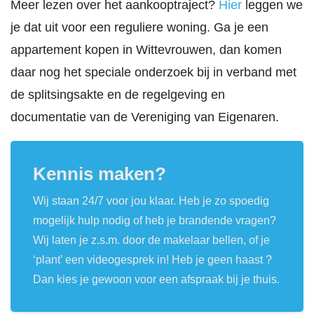
Meer lezen over het aankooptraject?
Hier
leggen we
je dat uit voor een reguliere woning. Ga je een
appartement kopen in Wittevrouwen, dan komen
daar nog het speciale onderzoek bij in verband met
de splitsingsakte en de regelgeving en
documentatie van de Vereniging van Eigenaren.
Kennis maken?
Wij staan 24/7 voor jou klaar. Heb je zo spoedig
mogelijk hulp nodig of heb je brandende vragen?
Wij laten je z.s.m. door de makelaar bellen, of je
‘plant’ een videogesprek in! Heb je geen haast ?
Dan kies je gewoon voor een afspraak bij je thuis.