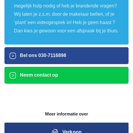
mogelijk hulp nodig of heb je brandende vragen?
Wij laten je z.s.m. door de makelaar bellen, of je
‘plant’ een videogesprek in! Heb je geen haast ?
Dan kies je gewoon voor een afspraak bij je thuis.
Bel ons
030-7116898
Neem contact op
Meer informatie over
Verkoop