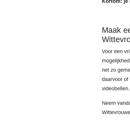
Kortom: je
Maak ee
Wittevr
Voor een vr
mogelijkhed
net zo gemak
daarvoor of
videobellen.
Neem vand
Wittevrouwe