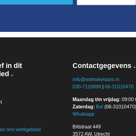
.
f in dit
Contactgegevens
.
ied
info@wdmakelaars.nl
030-7116898
|
06-31010470
Maandag t/m vrijdag:
09:00 t
t
Zaterdag:
Bel
(06-31010470) 
Whatsapp
Biltstraat 449
van ons werkgebied
3572 AW, Utrecht