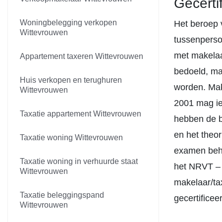
Gecerti
Woningbelegging verkopen
Het beroep 
Wittevrouwen
tussenperso
met makelaa
Appartement taxeren Wittevrouwen
bedoeld, ma
Huis verkopen en terughuren
worden. Mak
Wittevrouwen
2001 mag ie
Taxatie appartement Wittevrouwen
hebben de b
en het theor
Taxatie woning Wittevrouwen
examen behaa
Taxatie woning in verhuurde staat
het NRVT – 
Wittevrouwen
makelaar/ta
Taxatie beleggingspand
gecertificee
Wittevrouwen