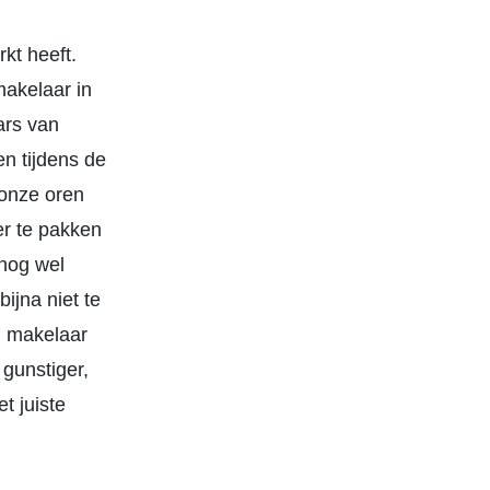
kt heeft.
makelaar in
ars van
n tijdens de
 onze oren
er te pakken
 nog wel
ijna niet te
n makelaar
 gunstiger,
t juiste