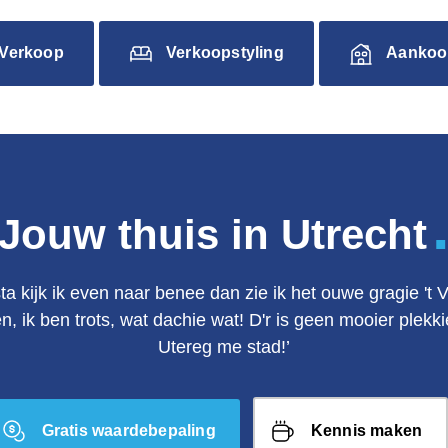
Verkoop
Verkoopstyling
Aankoo
Jouw thuis in Utrecht
ta kijk ik even naar benee dan zie ik het ouwe gragie 't 
en, ik ben trots, wat dachie wat! D'r is geen mooier plek
Utereg me stad!’
Gratis waardebepaling
Kennis maken