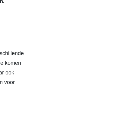
n.
schillende
 we komen
ar ook
n voor