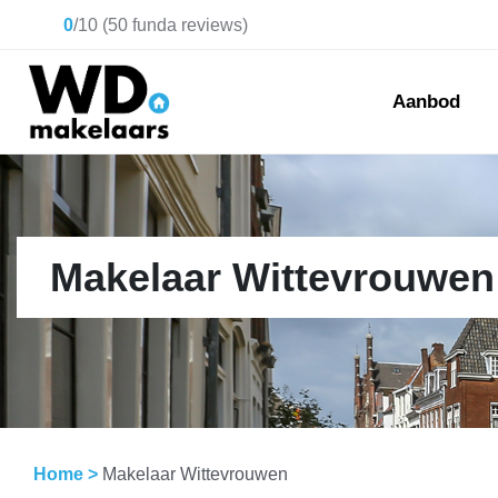
0
/
10
(
50
funda reviews)
Aanbod
Makelaar Wittevrouwen
Home
>
Makelaar Wittevrouwen