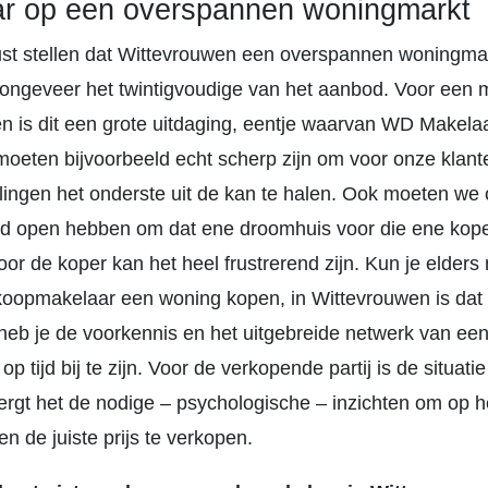
r op een overspannen woningmarkt
ust stellen dat Wittevrouwen een overspannen woningmar
 ongeveer het twintigvoudige van het aanbod. Voor een 
n is dit een grote uitdaging, eentje waarvan WD Makela
moeten bijvoorbeeld echt scherp zijn om voor onze klante
ingen het onderste uit de kan te halen. Ook moeten we
ijd open hebben om dat ene droomhuis voor die ene kop
Voor de koper kan het heel frustrerend zijn. Kun je elders
oopmakelaar een woning kopen, in Wittevrouwen is dat b
heb je de voorkennis en het uitgebreide netwerk van ee
p tijd bij te zijn. Voor de verkopende partij is de situatie
rgt het de nodige – psychologische – inzichten om op he
 de juiste prijs te verkopen.