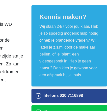
Kennis maken?
 is WD
Wij staan 24/7 voor jou klaar. Heb
je zo spoedig mogelijk hulp nodig
or de
of heb je brandende vragen? Wij
laten je z.s.m. door de makelaar
en
bellen, of je ‘plant’ een
zijde sta je
videogesprek in! Heb je geen
en. Zo kun
haast ? Dan kies je gewoon voor
 hoek komen
een afspraak bij je thuis.
en,
Bel ons
030-7116898