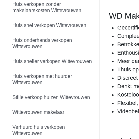
Huis verkopen zonder
makelaarskosten Wittevrouwen
WD Make
Huis snel verkopen Wittevrouwen
Gecertif
Compleet
Huis onderhands verkopen
Betrokke
Wittevrouwen
Enthousi
Meer dan
Huis sneller verkopen Wittevrouwen
Thuis op
Huis verkopen met huurder
Discreet
Wittevrouwen
Denkt me
Kosteloo
Stille verkoop huizen Wittevrouwen
Flexibel
Videobell
Wittevrouwen makelaar
Verhuurd huis verkopen
Wittevrouwen