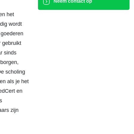
Neem contact op
en het
dig wordt
e goederen
 gebruikt
r sinds
rborgen,
De scholing
en als je het
oedCert en
s
ars zijn