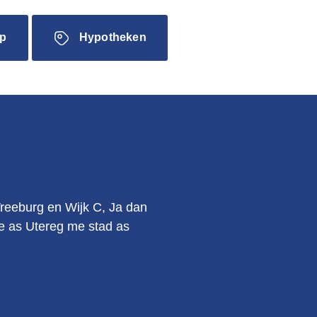
p
Hypotheken
.
Vreeburg en Wijk C, Ja dan
kie as Utereg me stad as