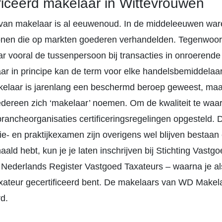
ficeerd makelaar in Wittevrouwen
van makelaar is al eeuwenoud. In de middeleeuwen war
nen die op markten goederen verhandelden. Tegenwoor
r vooral de tussenpersoon bij transacties in onroerend
ar in principe kan de term voor elke handelsbemiddelaar
elaar is jarenlang een beschermd beroep geweest, maa
dereen zich ‘makelaar’ noemen. Om de kwaliteit te waa
rancheorganisaties certificeringsregelingen opgesteld. 
ie- en praktijkexamen zijn overigens wel blijven bestaan 
ld hebt, kun je je laten inschrijven bij Stichting Vastg
Nederlands Register Vastgoed Taxateurs – waarna je al
xateur gecertificeerd bent. De makelaars van WD Makela
rd.