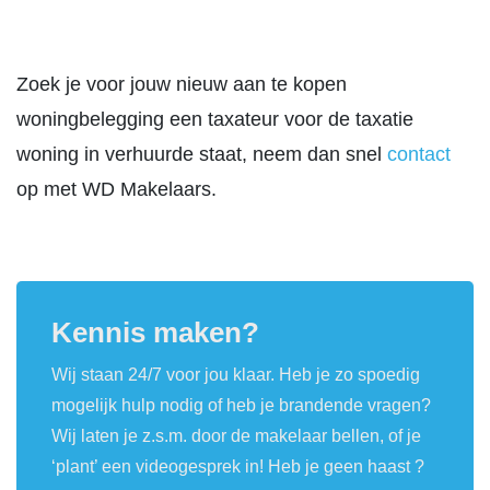
Zoek je voor jouw nieuw aan te kopen
woningbelegging een taxateur voor de taxatie
woning in verhuurde staat, neem dan snel
contact
op met WD Makelaars.
Kennis maken?
Wij staan 24/7 voor jou klaar. Heb je zo spoedig
mogelijk hulp nodig of heb je brandende vragen?
Wij laten je z.s.m. door de makelaar bellen, of je
‘plant’ een videogesprek in! Heb je geen haast ?