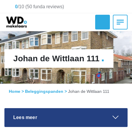
0
/
10
(
50
funda reviews)
.
Johan de Wittlaan 111
Home
>
Beleggingspanden
>
Johan de Wittlaan 111
Lees meer