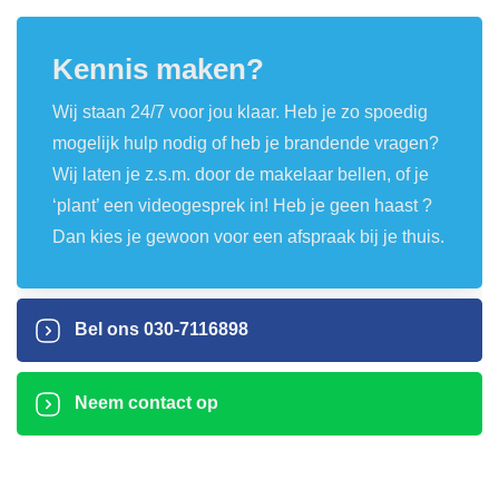
Kennis maken?
Wij staan 24/7 voor jou klaar. Heb je zo spoedig
mogelijk hulp nodig of heb je brandende vragen?
Wij laten je z.s.m. door de makelaar bellen, of je
‘plant’ een videogesprek in! Heb je geen haast ?
Dan kies je gewoon voor een afspraak bij je thuis.
Bel ons
030-7116898
Neem contact op