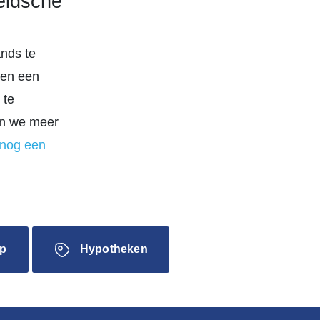
eidsche
ands te
ben een
 te
men we meer
 nog een
p
Hypotheken