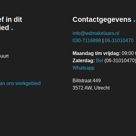
.
f in dit
Contactgegevens
.
ied
info@wdmakelaars.nl
030-7116898
|
06-31010470
Maandag t/m vrijdag:
09:00 t
uurt
Zaterdag:
Bel
(06-31010470) 
Whatsapp
Biltstraat 449
van ons werkgebied
3572 AW, Utrecht