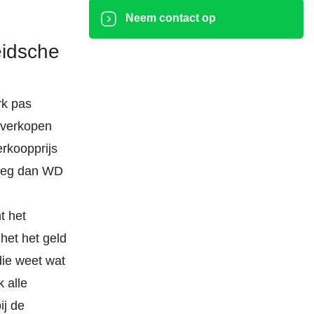
Neem contact op
eidsche
rk pas
s verkopen
erkoopprijs
weeg dan WD
t het
 het het geld
 die weet wat
 alle
ij de