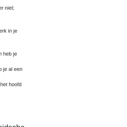
r niet;
rk in je
n heb je
 je al een
 het hoofd