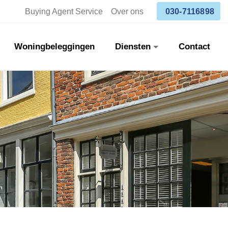
Buying Agent Service
Over ons
030-7116898
Woningbeleggingen
Diensten
Contact