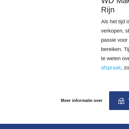
WD Make
Rijn
Als het tij
verkopen, s
passie voor
bereiken. T
te weten ov
afspraak
, z
Meer informatie over