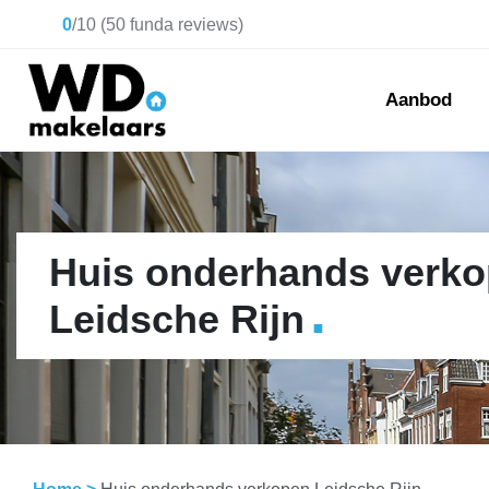
0
/
10
(
50
funda reviews)
Aanbod
Huis onderhands verk
.
Leidsche Rijn