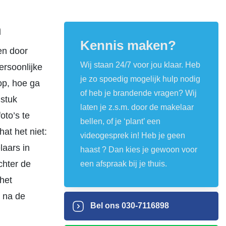
n
Kennis maken?
en door
Wij staan 24/7 voor jou klaar. Heb
ersoonlijke
je zo spoedig mogelijk hulp nodig
op, hoe ga
of heb je brandende vragen? Wij
stuk
laten je z.s.m. door de makelaar
oto’s te
bellen, of je ‘plant’ een
at het niet:
videogesprek in! Heb je geen
laars in
haast ? Dan kies je gewoon voor
chter de
een afspraak bij je thuis.
het
s na de
Bel ons
030-7116898