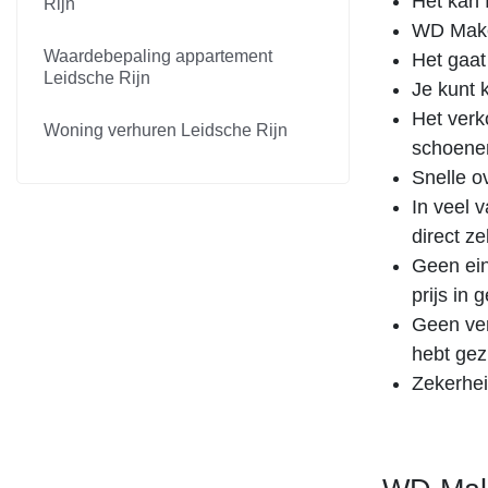
Het kan f
Rijn
WD Makel
Waardebepaling appartement
Het gaat
Leidsche Rijn
Je kunt 
Het verk
Woning verhuren Leidsche Rijn
schoenen
Snelle o
In veel 
direct z
Geen ein
prijs in
Geen ver
hebt gez
Zekerhei