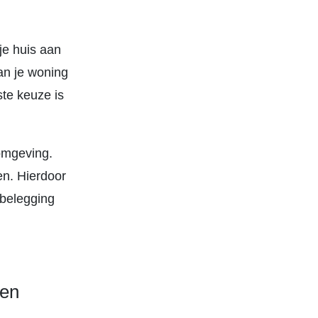
je huis aan
an je woning
ste keuze is
omgeving.
en. Hierdoor
gbelegging
pen