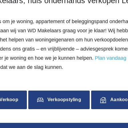
laars, huis onderhands verkopen L
d is om je woning, appartement of beleggingspand onderh
taan wij van WD Makelaars graag voor je klaar! Wij heb
 het helpen van woningeigenaren om hun verkoopdoelen
ijdens ons gratis – en vrijblijvende – adviesgesprek ko
er je woning en hoe we je kunnen helpen.
Plan vandaag
odat we aan de slag kunnen.
Verkoop
Verkoopstyling
Aankoo