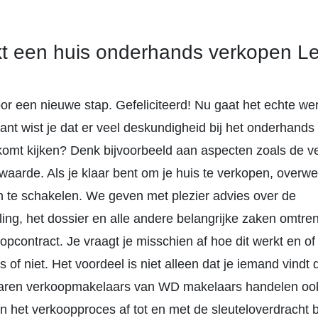
t een huis onderhands verkopen L
voor een nieuwe stap. Gefeliciteerd! Nu gaat het echte we
ant wist je dat er veel deskundigheid bij het onderhand
 komt kijken? Denk bijvoorbeeld aan aspecten zoals de v
waarde. Als je klaar bent om je huis te verkopen, over
n te schakelen. We geven met plezier advies over de
ng, het dossier en alle andere belangrijke zaken omtren
opcontract. Je vraagt je misschien af hoe dit werkt en of
s of niet. Het voordeel is niet alleen dat je iemand vindt
rvaren verkoopmakelaars van WD makelaars handelen ook
 het verkoopproces af tot en met de sleuteloverdracht b