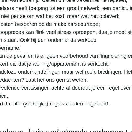
link wat extra tijd kosten om alle zaken zelf te regelen;
aars heeft toegang tot een groot netwerk, een particulie
 niet per se om wat het kost, maar wat het oplevert;
kosten besparen op de makelaarscourtage;
oopproces kan flink veel stress oproepen, dus je moet ste
 staan; Ook bij een onderhands verkoop
vername;
van de gevallen is er geen voorbehoud van financiering e
ekerheid dat je woning/appartement is verkocht;
deloze onderhandelingen maar wel reële biedingen. Heb
 gedachten? Laat het ons gerust weten.
velende verassingen achteraf doordat je een regel over
ien.
d dat alle (wettelijke) regels worden nageleefd.