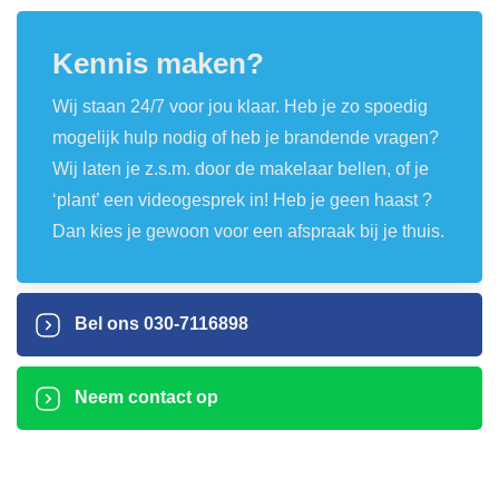
Kennis maken?
Wij staan 24/7 voor jou klaar. Heb je zo spoedig
mogelijk hulp nodig of heb je brandende vragen?
Wij laten je z.s.m. door de makelaar bellen, of je
‘plant’ een videogesprek in! Heb je geen haast ?
Dan kies je gewoon voor een afspraak bij je thuis.
Bel ons
030-7116898
Neem contact op