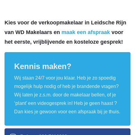
Kies voor de verkoopmakelaar in Leidsche Rijn
van WD Makelaars en
maak een afspraak
voor
het eerste, vrijblijvende en kosteloze gesprek!
Kennis maken?
Wij staan 24/7 voor jou klaar. Heb je zo spoedig
mogelijk hulp nodig of heb je brandende vragen?
Wij laten je z.s.m. door de makelaar bellen, of je
‘plant’ een videogesprek in! Heb je geen haast ?
Dan kies je gewoon voor een afspraak bij je thuis.