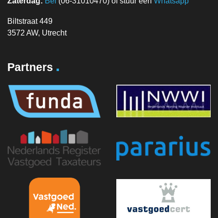
Zaterdag:
Bel
(06-31010470) of stuur een
Whatsapp
Biltstraat 449
3572 AW, Utrecht
.
Partners