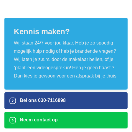
Kennis maken?
Wij staan 24/7 voor jou klaar. Heb je zo spoedig
mogelijk hulp nodig of heb je brandende vragen?
Wij laten je z.s.m. door de makelaar bellen, of je
‘plant’ een videogesprek in! Heb je geen haast ?
Dan kies je gewoon voor een afspraak bij je thuis.
Bel ons
030-7116898
Neem contact op