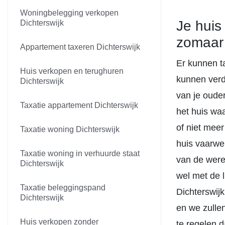
Woningbelegging verkopen
Je huis
Dichterswijk
zomaar
Appartement taxeren Dichterswijk
Er kunnen t
Huis verkopen en terughuren
kunnen verdr
Dichterswijk
van je ouder
Taxatie appartement Dichterswijk
het huis waa
of niet meer
Taxatie woning Dichterswijk
huis vaarwe
Taxatie woning in verhuurde staat
van de werel
Dichterswijk
wel met de l
Taxatie beleggingspand
Dichterswijk
Dichterswijk
en we zulle
Huis verkopen zonder
te regelen d