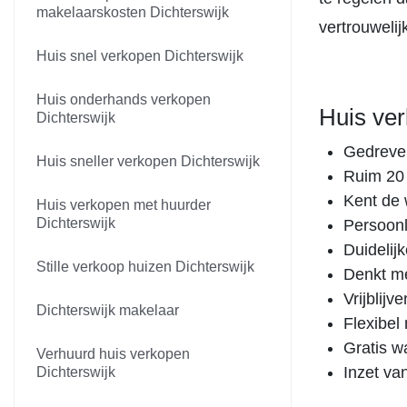
makelaarskosten Dichterswijk
vertrouweli
Huis snel verkopen Dichterswijk
Huis onderhands verkopen
Huis ve
Dichterswijk
Gedreven
Huis sneller verkopen Dichterswijk
Ruim 20 
Kent de 
Huis verkopen met huurder
Dichterswijk
Persoonli
Duidelij
Stille verkoop huizen Dichterswijk
Denkt me
Vrijblij
Dichterswijk makelaar
Flexibel
Gratis w
Verhuurd huis verkopen
Inzet va
Dichterswijk