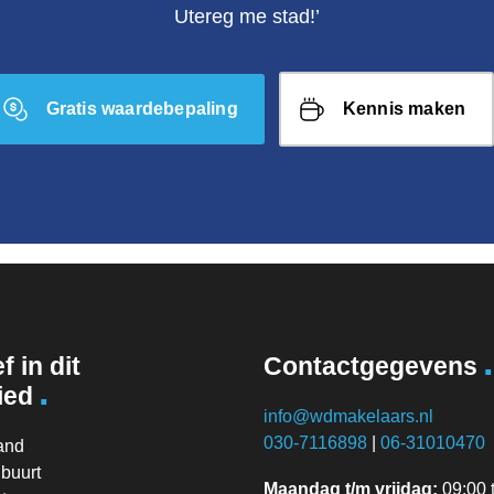
Utereg me stad!’
Gratis waardebepaling
Kennis maken
.
f in dit
Contactgegevens
.
ied
info@wdmakelaars.nl
030-7116898
|
06-31010470
and
buurt
Maandag t/m vrijdag:
09:00 t