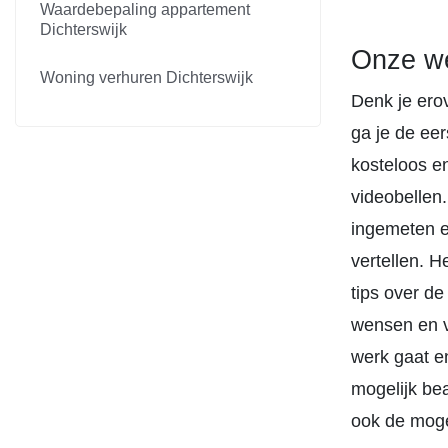
Waardebepaling appartement
Dichterswijk
Onze we
Woning verhuren Dichterswijk
Denk je erov
ga je de eer
kosteloos en
videobellen.
ingemeten e
vertellen. H
tips over d
wensen en v
werk gaat en
mogelijk be
ook de mogel