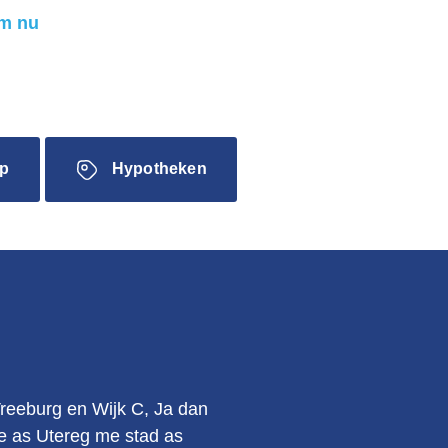
m nu
p
Hypotheken
.
Vreeburg en Wijk C, Ja dan
kie as Utereg me stad as