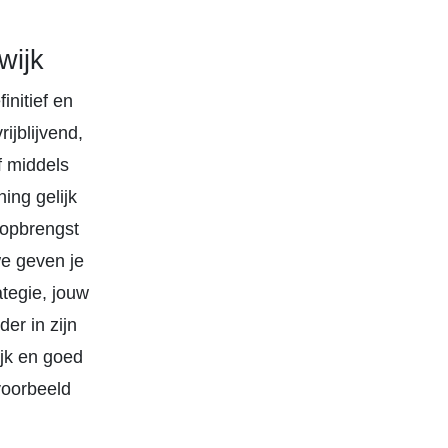
wijk
initief en
ijblijvend,
f middels
ing gelijk
popbrengst
we geven je
tegie, jouw
er in zijn
ijk en goed
voorbeeld