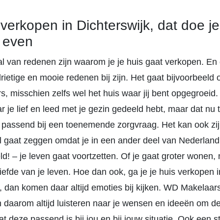
 verkopen in Dichterswijk, dat doe je
 even
al van redenen zijn waarom je je huis gaat verkopen. En
ietige en mooie redenen bij zijn. Het gaat bijvoorbeeld 
s, misschien zelfs wel het huis waar jij bent opgegroeid. 
r je lief en leed met je gezin gedeeld hebt, maar dat nu te
 passend bij een toenemende zorgvraag. Het kan ook zijn
l gaat zeggen omdat je in een ander deel van Nederland 
d! – je leven gaat voortzetten. Of je gaat groter wonen,
iefde van je leven. Hoe dan ook, ga je je huis verkopen i
, dan komen daar altijd emoties bij kijken. WD Makelaars
n daarom altijd luisteren naar je wensen en ideeën om d
at deze passend is bij jou en bij jouw situatie. Ook een sti