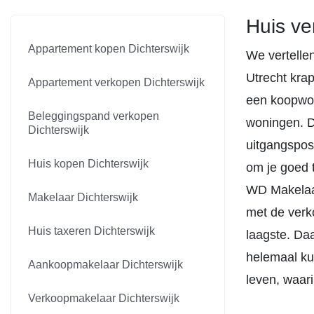
Huis ve
Appartement kopen Dichterswijk
We vertellen
Utrecht krap
Appartement verkopen Dichterswijk
een koopwon
Beleggingspand verkopen
woningen. D
Dichterswijk
uitgangsposi
Huis kopen Dichterswijk
om je goed t
WD Makelaar
Makelaar Dichterswijk
met de verk
Huis taxeren Dichterswijk
laagste. Daa
helemaal kun
Aankoopmakelaar Dichterswijk
leven, waari
Verkoopmakelaar Dichterswijk