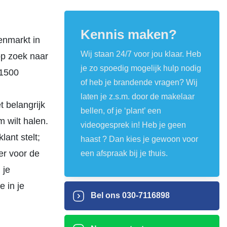
Kennis maken?
zenmarkt in
Wij staan 24/7 voor jou klaar. Heb
op zoek naar
je zo spoedig mogelijk hulp nodig
 1500
of heb je brandende vragen? Wij
laten je z.s.m. door de makelaar
t belangrijk
bellen, of je ‘plant’ een
 wilt halen.
videogesprek in! Heb je geen
ant stelt;
haast ? Dan kies je gewoon voor
er voor de
een afspraak bij je thuis.
 je
 in je
Bel ons
030-7116898