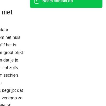
Neem contact op
 niet
 daar
om het huis
Of het is
 groot blijkt
 dat je je
– of zelfs
 misschien
n
 begrijpt dat
e verkoop zo
lle of