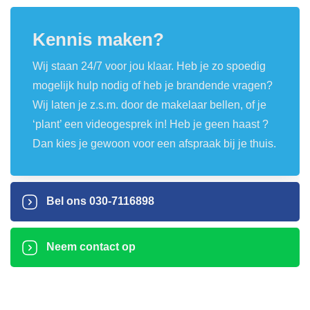
Kennis maken?
Wij staan 24/7 voor jou klaar. Heb je zo spoedig
mogelijk hulp nodig of heb je brandende vragen?
Wij laten je z.s.m. door de makelaar bellen, of je
‘plant’ een videogesprek in! Heb je geen haast ?
Dan kies je gewoon voor een afspraak bij je thuis.
Bel ons
030-7116898
Neem contact op