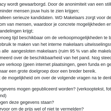
acy wordt gewaarborgd. Door de anonimiteit van een stil
minder mensen jouw huis te zien krijgen;
 alleen serieuze kandidaten. WD Makelaars zorgt voor de
oom van mensen, waardoor je concrete mogelijkheden e
ndelingen krijgt;
genoeg tijd beschikbaar om de verkoopmogelijkheden te 
ebruik te maken van het interne makelaars uitwisseling
 alle aangesloten makelaars (ruim 95 % van alle makel
rmeerd over de beschikbaarheid van het pand. Nog steed
re verkoop (geen internet plaatsingen, geen funda en g
maar een grote doelgroep door een breder bereik.
t de mogelijkheid om over de volgende vragen na te den
gevens mogen gepubliceerd worden? (verkooptekst, fot
ond)
gen deze gegevens staan?
ervoor om de prijs wel of niet te vermelden?