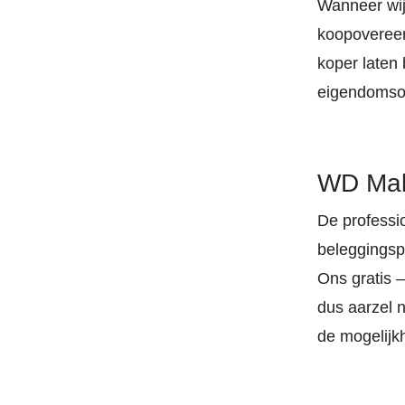
Wanneer wij
koopovereen
koper laten 
eigendomso
WD Make
De professi
beleggingspa
Ons gratis –
dus aarzel 
de mogelijkh