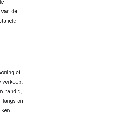
de
s van de
tariële
woning of
e verkoop;
en handig,
el langs om
ijken.