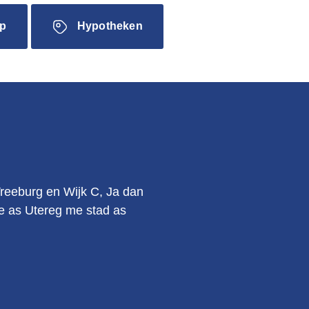
p
Hypotheken
.
Vreeburg en Wijk C, Ja dan
kie as Utereg me stad as