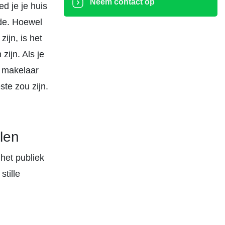
Neem contact op
d je je huis
rde. Hoewel
ijn, is het
zijn. Als je
n makelaar
te zou zijn.
elen
 het publiek
stille