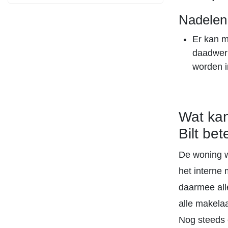
Nadelen
Er kan m
daadwerk
worden i
Wat kan
Bilt be
De woning w
het interne
daarmee all
alle makela
Nog steeds e