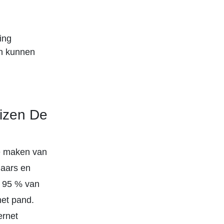
ing
en kunnen
uizen De
te maken van
laars en
m 95 % van
het pand.
ernet