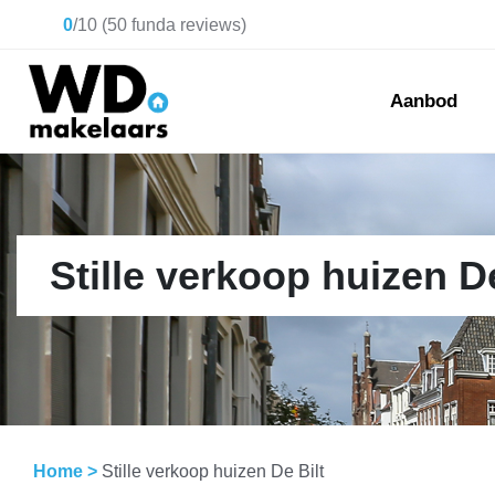
0
/
10
(
50
funda reviews)
Aanbod
Stille verkoop huizen De
Home
>
Stille verkoop huizen De Bilt