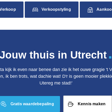
Verkoop
Verkoopstyling
Aankoo
Jouw thuis in Utrecht
ta kijk ik even naar benee dan zie ik het ouwe gragie 't 
en, ik ben trots, wat dachie wat! D'r is geen mooier plek
Utereg me stad!’
Gratis waardebepaling
Kennis maken