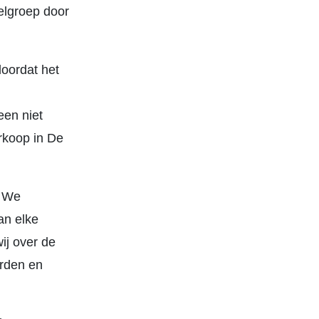
elgroep door
doordat het
een niet
erkoop in De
. We
an elke
ij over de
arden en