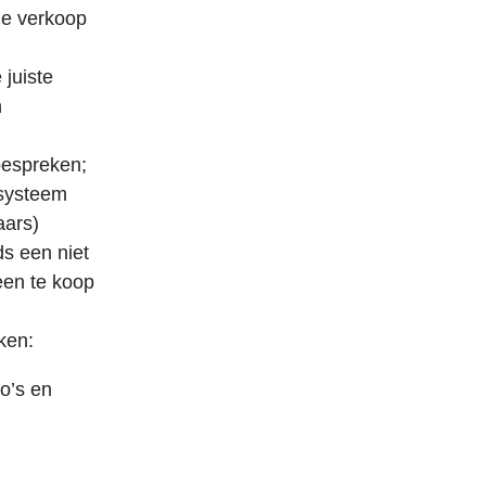
le verkoop
 juiste
n
bespreken;
ssysteem
aars)
s een niet
een te koop
ken:
o’s en