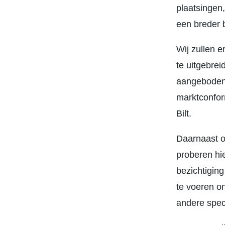
plaatsingen
een breder 
Wij zullen e
te uitgebrei
aangeboden.
marktconform
Bilt.
Daarnaast o
proberen hie
bezichtiging
te voeren o
andere speci