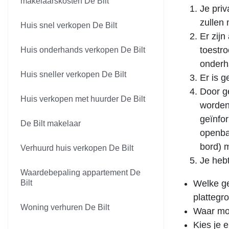
makelaarskosten De Bilt
Je priv
zullen 
Huis snel verkopen De Bilt
Er zijn
toestr
Huis onderhands verkopen De Bilt
onderha
Huis sneller verkopen De Bilt
Er is 
Door g
Huis verkopen met huurder De Bilt
worden
geïnfo
De Bilt makelaar
openba
bord) 
Verhuurd huis verkopen De Bilt
Je heb
Waardebepaling appartement De
Bilt
Welke ge
plattegr
Woning verhuren De Bilt
Waar mo
Kies je 