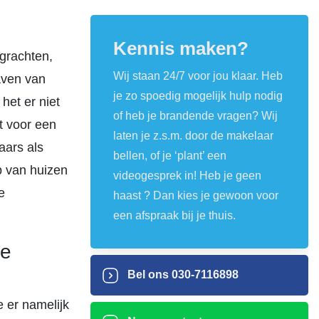
Kennis maken?
 grachten,
Wij staan 24/7 voor jou klaar. Heb
haven van
je zo spoedig mogelijk hulp nodig
het er niet
of heb je brandende vragen? Wij
et voor een
laten je z.s.m. door de makelaar
aars als
bellen, of je ‘plant’ een
p van huizen
videogesprek in! Heb je geen
e
haast ? Dan kies je gewoon voor
een afspraak bij je thuis.
le
Bel ons
030-7116898
e er namelijk