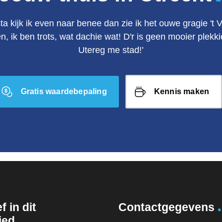
ta kijk ik even naar benee dan zie ik het ouwe gragie 't 
en, ik ben trots, wat dachie wat! D'r is geen mooier plek
Utereg me stad!’
Gratis waardebepaling
Kennis maken
.
f in dit
Contactgegevens
.
ied