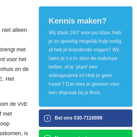
Kennis maken?
 niet alleen
Wij staan 24/7 voor jou klaar. Heb
je zo spoedig mogelijk hulp nodig
 brengt met
of heb je brandende vragen? Wij
laten je z.s.m. door de makelaar
nt voor het
bellen, of je ‘plant’ een
enhuis en de
videogesprek in! Heb je geen
E. Het
haast ? Dan kies je gewoon voor
een afspraak bij je thuis.
ndom de VvE
af met
Bel ons
030-7116898
koop
oorkomen, is