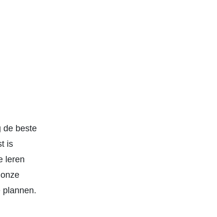
g de beste
t is
e leren
 onze
e plannen.