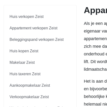
Appar
Huis verkopen Zeist
Als je een a
Appartement verkopen Zeist
eigenaar va
appartement
Beleggingspand verkopen Zeist
zich mee da
Huis kopen Zeist
onderhoud e
lift. Dit wo
Makelaar Zeist
lidmaatschap
Huis taxeren Zeist
Het is aan 
Aankoopmakelaar Zeist
en bijvoorbe
behoorlijke 
Verkoopmakelaar Zeist
helemaal ni