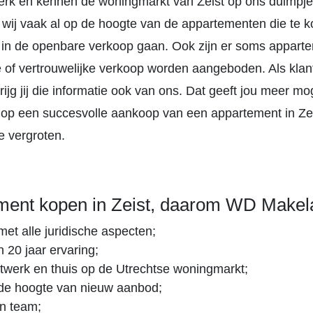
rk en kennen de woningmarkt van Zeist op ons duimpje
n wij vaak al op de hoogte van de appartementen die te 
 in de openbare verkoop gaan. Ook zijn er soms appart
lle of vertrouwelijke verkoop worden aangeboden. Als kla
ijg jij die informatie ook van ons. Dat geeft jou meer m
op een succesvolle aankoop van een appartement in Ze
te vergroten.
ment kopen in Zeist, daarom WD Makel
met alle juridische aspecten;
 20 jaar ervaring;
twerk en thuis op de Utrechtse woningmarkt;
de hoogte van nieuw aanbod;
n team;