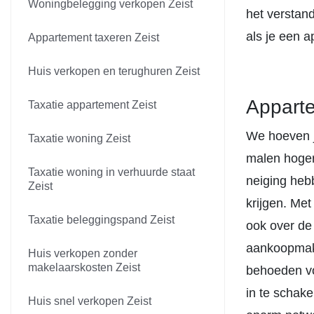
Woningbelegging verkopen Zeist
het verstan
als je een a
Appartement taxeren Zeist
Huis verkopen en terughuren Zeist
Apparte
Taxatie appartement Zeist
We hoeven je
Taxatie woning Zeist
malen hoger
Taxatie woning in verhuurde staat
neiging heb
Zeist
krijgen. Met
Taxatie beleggingspand Zeist
ook over de
aankoopmake
Huis verkopen zonder
makelaarskosten Zeist
behoeden vo
in te schake
Huis snel verkopen Zeist