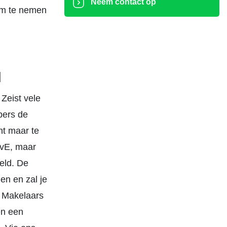
Neem contact op
rm te nemen
d
Zeist vele
pers de
t maar te
 VvE, maar
eld. De
en en zal je
D Makelaars
en een