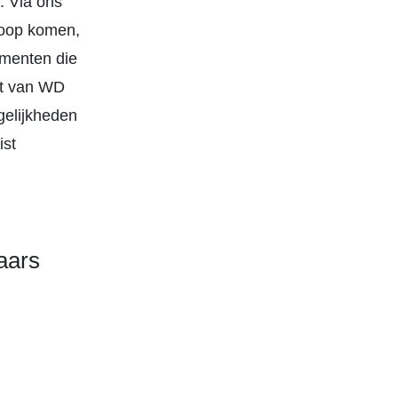
. Via ons
koop komen,
ementen die
nt van WD
ogelijkheden
ist
aars