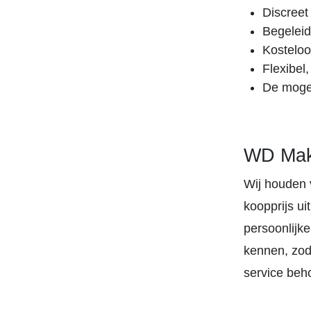
Discreet
Begeleid
Kosteloo
Flexibel
De mogel
WD Make
Wij houden 
koopprijs ui
persoonlijke
kennen, zod
service beh