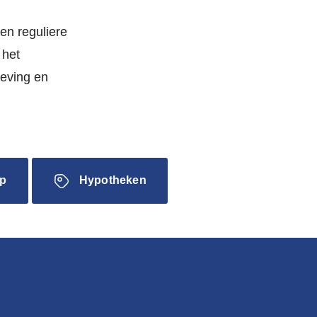
en reguliere
 het
geving en
p
Hypotheken
.