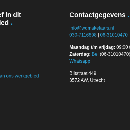
.
f in dit
Contactgegevens
.
ied
info@wdmakelaars.nl
030-7116898
|
06-31010470
Maandag t/m vrijdag:
09:00 t
Zaterdag:
Bel
(06-31010470) 
Whatsapp
Biltstraat 449
van ons werkgebied
3572 AW, Utrecht