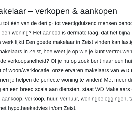
akelaar – verkopen & aankopen
u tot één van de dertig- tot veertigduizend mensen behoo
r een woning? Het aanbod is dermate laag, dat het bijna
erk lijkt! Een goede makelaar in Zeist vinden kan lastig
makelaars in Zeist, hoe weet je op wie je kunt vertrouwe
de verkoopsnelheid? Of je nu op zoek bent naar een hui
 of woon/werklocatie, onze ervaren makelaars van WD
nnen je helpen de perfecte woning te vinden! Met meer da
ng en een breed scala aan diensten, staat WD Makelaars
or aankoop, verkoop, huur, verhuur, woningbeleggingen, t
het hypotheekadvies in/om Zeist.