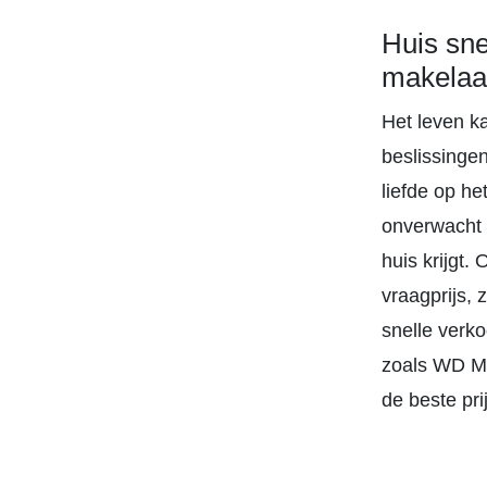
Huis sn
makelaa
Het leven k
beslissinge
liefde op h
onverwacht 
huis krijgt.
vraagprijs,
snelle verko
zoals WD Ma
de beste pri