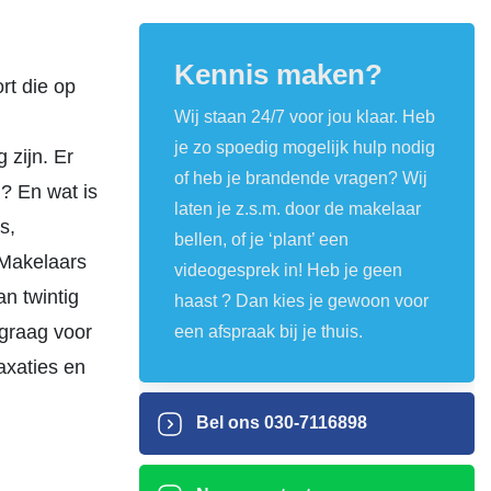
Kennis maken?
rt die op
Wij staan 24/7 voor jou klaar. Heb
je zo spoedig mogelijk hulp nodig
 zijn. Er
of heb je brandende vragen? Wij
n? En wat is
laten je z.s.m. door de makelaar
s,
bellen, of je ‘plant’ een
 Makelaars
videogesprek in! Heb je geen
n twintig
haast ? Dan kies je gewoon voor
 graag voor
een afspraak bij je thuis.
axaties en
Bel ons
030-7116898