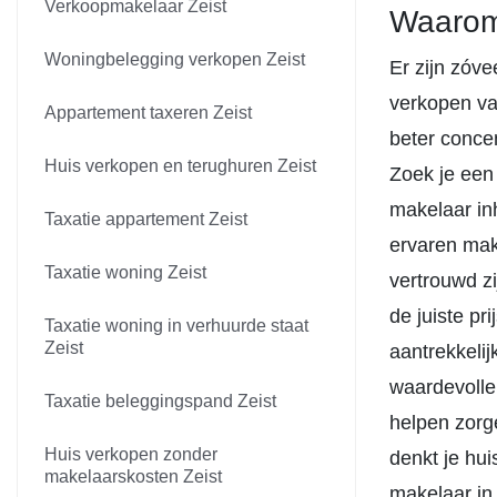
Verkoopmakelaar Zeist
Waarom 
Woningbelegging verkopen Zeist
Er zijn zóv
verkopen va
Appartement taxeren Zeist
beter concen
Huis verkopen en terughuren Zeist
Zoek je een
makelaar inh
Taxatie appartement Zeist
ervaren mak
Taxatie woning Zeist
vertrouwd z
de juiste pr
Taxatie woning in verhuurde staat
Zeist
aantrekkeli
waardevolle
Taxatie beleggingspand Zeist
helpen zorge
Huis verkopen zonder
denkt je hu
makelaarskosten Zeist
makelaar in