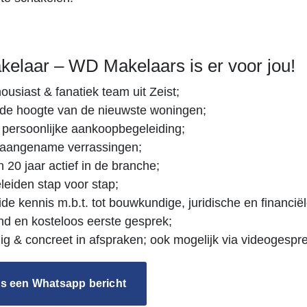
kelaar – WD Makelaars is er voor jou!
ousiast & fanatiek team uit Zeist;
p de hoogte van de nieuwste woningen;
persoonlijke aankoopbegeleiding;
aangename verrassingen;
 20 jaar actief in de branche;
eiden stap voor stap;
ide kennis m.b.t. tot bouwkundige, juridische en financië
vend en kosteloos eerste gesprek;
g & concreet in afspraken; ook mogelijk via videogespr
s een Whatsapp bericht