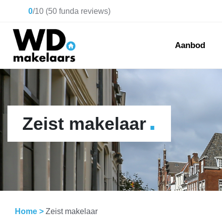
0
/
10
(
50
funda reviews)
Aanbod
.
Zeist makelaar
Home
>
Zeist makelaar