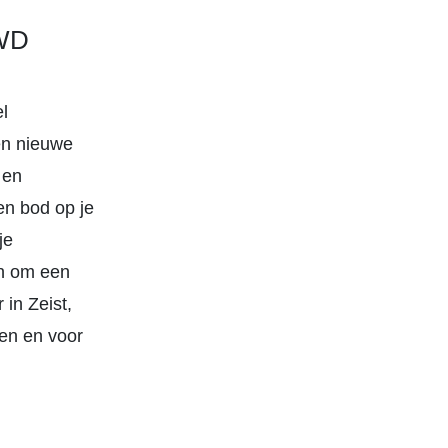
 WD
l
en nieuwe
 en
en bod op je
je
en om een
in Zeist,
en en voor