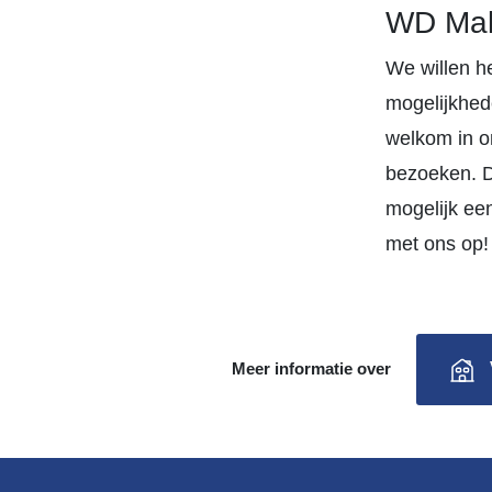
WD Make
We willen h
mogelijkhede
welkom in on
bezoeken. D
mogelijk ee
met ons op!
Meer informatie over