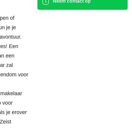
Neem contact op
pen of
n je je
 avontuur.
res! Een
kan een
ar zal
igendom voor
n makelaar
o voor
als je erover
Zeist