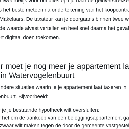
ntwoordelijk voor om alles op tijd naar de geldverstrekker
s het beste meteen na ondertekening van het koopcontra
akelaars. De taxateur kan je doorgaans binnen twee 
de waarde alvast vertellen en heel snel daarna het geva
rt digitaal doen toekomen.
 moet je nog meer je appartement la
 in Watervogelenbuurt
andere situaties waarin je je appartement laat taxeren in
nbuurt. Bijvoorbeeld:
je je bestaande hypotheek wilt oversluiten;
 het om de aankoop van een beleggingsappartement ga
ezwaar wilt maken tegen de door de gemeente vastgest