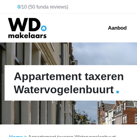
0
/
10
(
50
funda reviews)
Aanbod
Appartement taxeren
.
Watervogelenbuurt