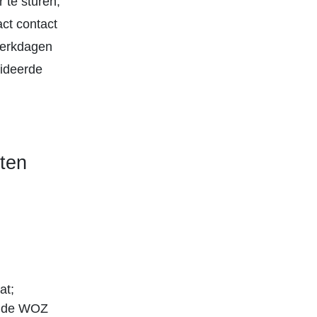
 te sturen,
ct contact
werkdagen
lideerde
ten
at;
elde WOZ