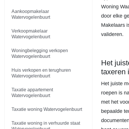
Woning Waar
Aankoopmakelaar
door elke g
Watervogelenbuurt
Makelaars i
Verkoopmakelaar
valideren.
Watervogelenbuurt
Woningbelegging verkopen
Watervogelenbuurt
Het juis
taxeren 
Huis verkopen en terughuren
Watervogelenbuurt
Het juiste 
Taxatie appartement
roepen is n
Watervogelenbuurt
met het voo
Taxatie woning Watervogelenbuurt
bepaalde ter
documenten 
Taxatie woning in verhuurde staat
Watervogelenbuurt