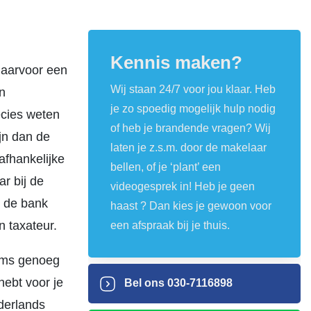
Kennis maken?
 daarvoor een
Wij staan 24/7 voor jou klaar. Heb
n
je zo spoedig mogelijk hulp nodig
ecies weten
of heb je brandende vragen? Wij
jn dan de
laten je z.s.m. door de makelaar
afhankelijke
bellen, of je ‘plant’ een
r bij de
videogesprek in! Heb je geen
r de bank
haast ? Dan kies je gewoon voor
n taxateur.
een afspraak bij je thuis.
soms genoeg
hebt voor je
Bel ons
030-7116898
ederlands