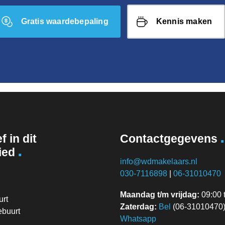
Gratis waardebepaling
Kennis maken
.
f in dit
Contactgegevens
.
ied
info@wdmakelaars.nl
030-7116898
|
06-31010470
Maandag t/m vrijdag:
09:00 t
rt
Zaterdag:
Bel
(06-31010470) 
ebuurt
Whatsapp
n