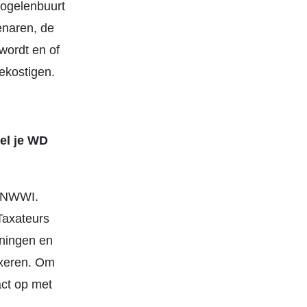
vogelenbuurt
enaren, de
wordt en of
ekostigen.
el je WD
t NWWI.
Taxateurs
oningen en
axeren. Om
act op met