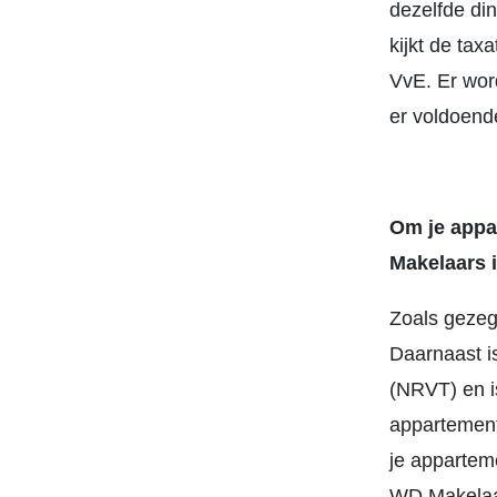
dezelfde di
kijkt de ta
VvE. Er wor
er voldoend
Om je appa
Makelaars 
Zoals gezeg
Daarnaast i
(NRVT) en i
appartement
je appartem
WD Makelaa