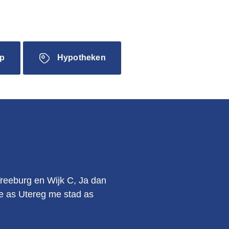
p
Hypotheken
.
Vreeburg en Wijk C, Ja dan
kie as Utereg me stad as