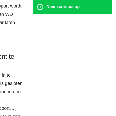
port wordt
Neem contact op
van WD
ar laten
nt te
in te
is gesloten
binnen een
ort. Jij