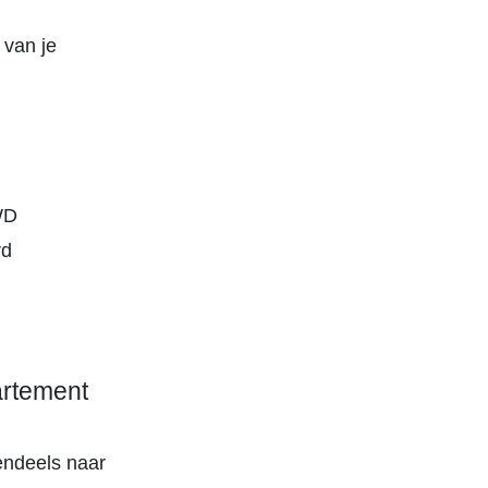
 van je
 WD
rd
artement
endeels naar