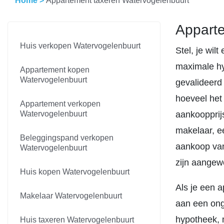
Home
>
Appartement taxeren Watervogelenbuurt
Apparte
Huis verkopen Watervogelenbuurt
Stel, je wil
maximale hy
Appartement kopen
Watervogelenbuurt
gevalideerd 
hoeveel het
Appartement verkopen
Watervogelenbuurt
aankoopprijs
makelaar, e
Beleggingspand verkopen
aankoop van
Watervogelenbuurt
zijn aangew
Huis kopen Watervogelenbuurt
Als je een 
Makelaar Watervogelenbuurt
aan een onge
hypotheek, m
Huis taxeren Watervogelenbuurt