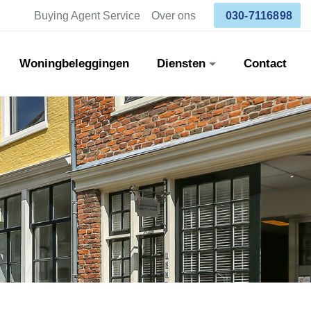
Buying Agent Service
Over ons
030-7116898
Woningbeleggingen
Diensten
Contact