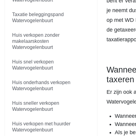
bent er vera
je neemt du
Taxatie beleggingspand
op met WD M
Watervogelenbuurt
de getaxeer
Huis verkopen zonder
taxatierappo
makelaarskosten
Watervogelenbuurt
Huis snel verkopen
Watervogelenbuurt
Wanneer
taxeren
Huis onderhands verkopen
Watervogelenbuurt
Er zijn ook 
Watervogele
Huis sneller verkopen
Watervogelenbuurt
Wanneer 
Huis verkopen met huurder
Wanneer
Watervogelenbuurt
Als je b