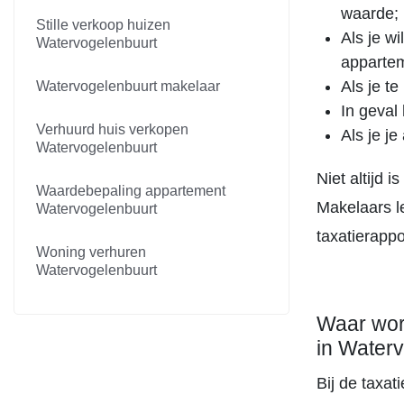
waarde;
Stille verkoop huizen
Als je w
Watervogelenbuurt
apparte
Als je t
Watervogelenbuurt makelaar
In geval
Verhuurd huis verkopen
Als je j
Watervogelenbuurt
Niet altijd 
Waardebepaling appartement
Makelaars l
Watervogelenbuurt
taxatierappo
Woning verhuren
Watervogelenbuurt
Waar wor
in Water
Bij de taxa