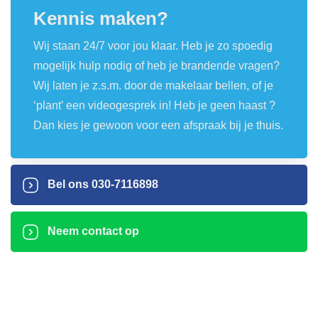
Kennis maken?
Wij staan 24/7 voor jou klaar. Heb je zo spoedig
mogelijk hulp nodig of heb je brandende vragen?
Wij laten je z.s.m. door de makelaar bellen, of je
‘plant’ een videogesprek in! Heb je geen haast ?
Dan kies je gewoon voor een afspraak bij je thuis.
Bel ons
030-7116898
Neem contact op