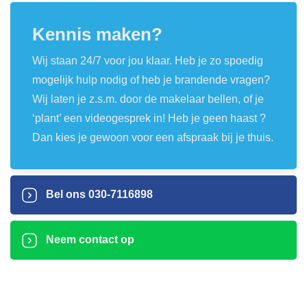
Kennis maken?
Wij staan 24/7 voor jou klaar. Heb je zo spoedig
mogelijk hulp nodig of heb je brandende vragen?
Wij laten je z.s.m. door de makelaar bellen, of je
‘plant’ een videogesprek in! Heb je geen haast ?
Dan kies je gewoon voor een afspraak bij je thuis.
Bel ons
030-7116898
Neem contact op