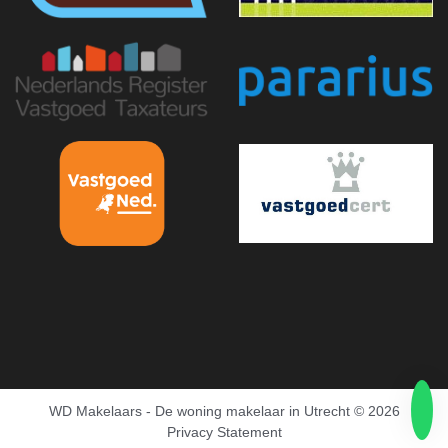
WD Makelaars - De woning makelaar in Utrecht
© 2026
Privacy Statement